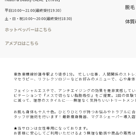
脱毛
平日10:00～21:00(最終受付19:30）
土・日・祝10:00～20:00(最終受付18:30)
体質
ホットペッパーはこちら
アメブロはこちら
東急東横線妙蓮寺駅より徒歩1分。 忙しい仕事、人間関係のスト
マセラピー、リフレクソロジーなどお好みのメニューで、心や身体
フェイシャルエステで、アンチエイジングの効果を是非実感してい
ビテーションで『メスで切らない脂肪吸引』をご提案。1回の体験で
に減って、理想のスタイルに……無理なく気持ちいいトリートメン
お肌も身体も十人十色。ひとりひとりが持つお悩みやトラブルに合
タッフが施術を行います！最新痩身機器、マグネシェーパー導入店
★当サロンは女性専用になっております。
お客様に安心してご利用いただけるよう無理な勧誘や商品の販売は