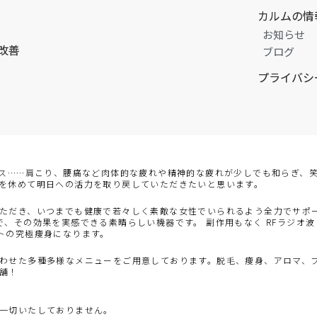
カルムの情
お知らせ
改善
ブログ
プライバシ
レス……肩こり、腰痛など肉体的な疲れや精神的な疲れが少しでも和らぎ、笑
を休めて明日への活力を取り戻していただきたいと思います。
ただき、いつまでも健康で若々しく素敵な女性でいられるよう全力でサポー
、その効果を実感できる素晴らしい機器です。 副作用もなく RFラジオ波
トの究極痩身になります。
わせた多種多様なメニューをご用意しております。脱毛、痩身、アロマ、
舗！
一切いたしておりません。