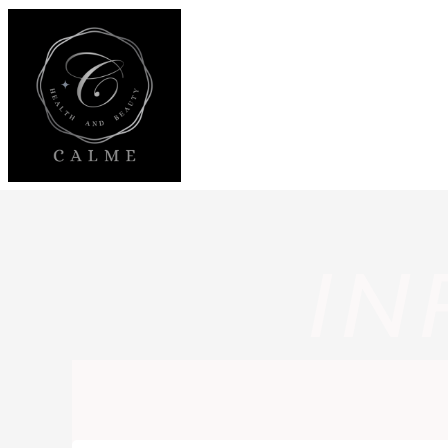
内
容
を
ス
キ
ッ
プ
IN