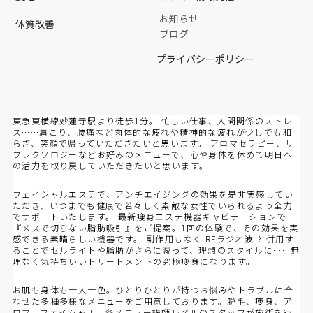
お知らせ
体質改善
ブログ
プライバシーポリシー
東急東横線妙蓮寺駅より徒歩1分。 忙しい仕事、人間関係のストレ
ス……肩こり、腰痛など肉体的な疲れや精神的な疲れが少しでも和
らぎ、笑顔で帰っていただきたいと思います。 アロマセラピー、リ
フレクソロジーなどお好みのメニューで、心や身体を休めて明日へ
の活力を取り戻していただきたいと思います。
フェイシャルエステで、アンチエイジングの効果を是非実感してい
ただき、いつまでも健康で若々しく素敵な女性でいられるよう全力
でサポートいたします。 最新痩身エステ機器キャビテーションで
『メスで切らない脂肪吸引』をご提案。1回の体験で、その効果を実
感できる素晴らしい機器です。 副作用もなく RFラジオ波 と併用す
ることでセルライトや脂肪がさらに減って、理想のスタイルに……無
理なく気持ちいいトリートメントの究極痩身になります。
お肌も身体も十人十色。ひとりひとりが持つお悩みやトラブルに合
わせた多種多様なメニューをご用意しております。脱毛、痩身、ア
ロマ、フェイシャル、各メニュー講師レベルのスタッフが施術を行