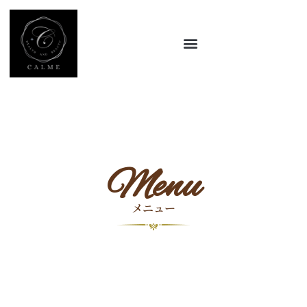
内
容
を
ス
キ
ッ
プ
Menu
メニュー